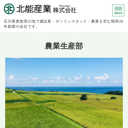
北能産業株
石川県奥能登の地で建設業・ガソリンスタンド・農業を営む昭和26
年創業の会社です。
ホーム
農業生産部
建設事業部
農業生産部
スタンド事業部
会社概要