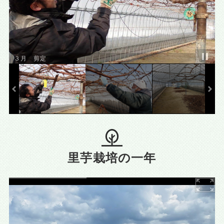
３月 剪定
里芋栽培の一年