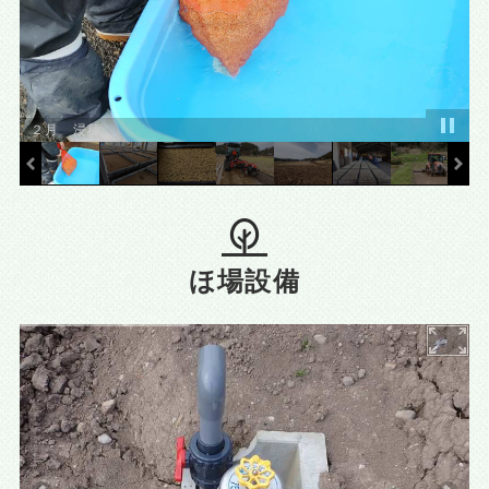
２月 浸種
ほ場設備