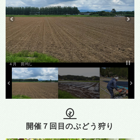
４月 田均し
開催７回目のぶどう狩り