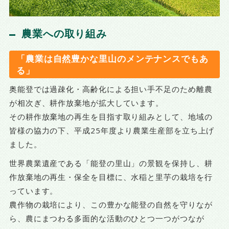
農業への取り組み
「農業は自然豊かな里山のメンテナンスでもあ
る」
奥能登では過疎化・高齢化による担い手不足のため離農
が相次ぎ、耕作放棄地が拡大しています。
その耕作放棄地の再生を目指す取り組みとして、地域の
皆様の協力の下、平成25年度より農業生産部を立ち上げ
ました。
世界農業遺産である「能登の里山」の景観を保持し、耕
作放棄地の再生・保全を目標に、水稲と里芋の栽培を行
っています。
農作物の栽培により、この豊かな能登の自然を守りなが
ら、農にまつわる多面的な活動のひとつ一つがつなが