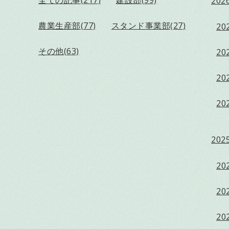
全ての記事(217)
建設部(99)
2026
農業生産部(77)
スタンド事業部(27)
202
その他(63)
202
202
202
2025
202
202
202