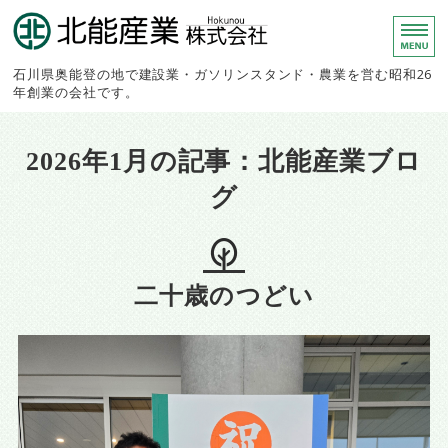
北能産業株
石川県奥能登の地で建設業・ガソリンスタンド・農業を営む昭和26
年創業の会社です。
ホーム
2026年1月の記事：北能産業ブロ
建設事業部
グ
農業生産部
スタンド事業部
二十歳のつどい
会社概要