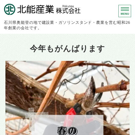
北能産業株
石川県奥能登の地で建設業・ガソリンスタンド・農業を営む昭和26
年創業の会社です。
ホーム
今年もがんばります
建設事業部
農業生産部
スタンド事業部
会社概要