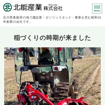
北能産業株
石川県奥能登の地で建設業・ガソリンスタンド・農業を営む昭和26
年創業の会社です。
ホーム
稲づくりの時期が来ました
建設事業部
農業生産部
スタンド事業部
会社概要