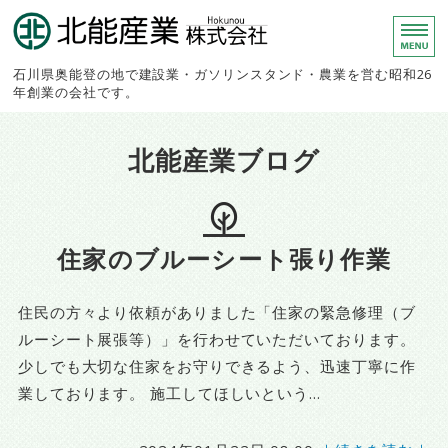
北能産業株
石川県奥能登の地で建設業・ガソリンスタンド・農業を営む昭和26
年創業の会社です。
ホーム
北能産業ブログ
建設事業部
農業生産部
住家のブルーシート張り作業
スタンド事業部
会社概要
住民の方々より依頼がありました「住家の緊急修理（ブ
ルーシート展張等）」を行わせていただいております。
少しでも大切な住家をお守りできるよう、迅速丁寧に作
業しております。 施工してほしいという...